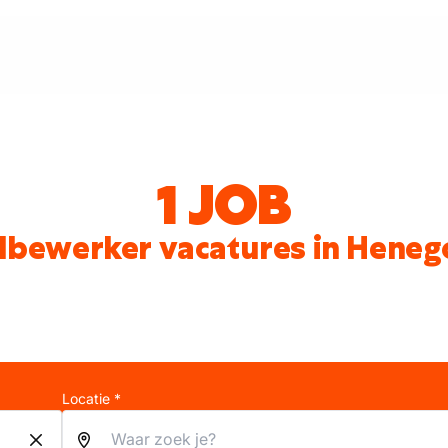
1 JOB
lbewerker vacatures in Hene
Locatie *