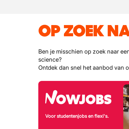
OP ZOEK NA
Ben je misschien op zoek naar een 
science?
Ontdek dan snel het aanbod van 
Voor studentenjobs en flexi's.