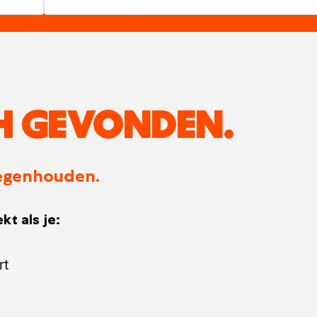
H GEVONDEN.
 tegenhouden.
kt als je:
rt