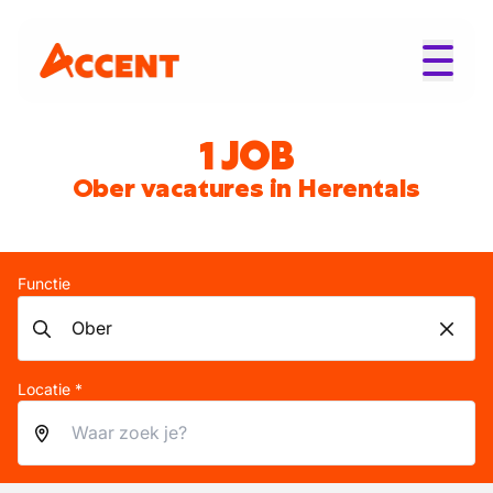
1 JOB
Ober vacatures in Herentals
Functie
Locatie *