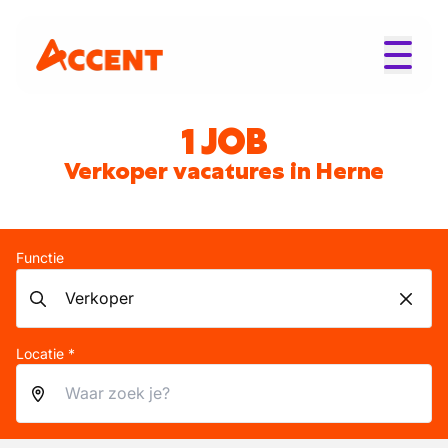
1 JOB
Verkoper vacatures in Herne
Functie
Locatie *