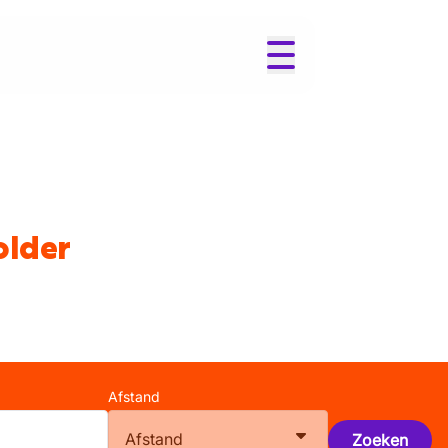
older
Afstand
Afstand
Zoeken