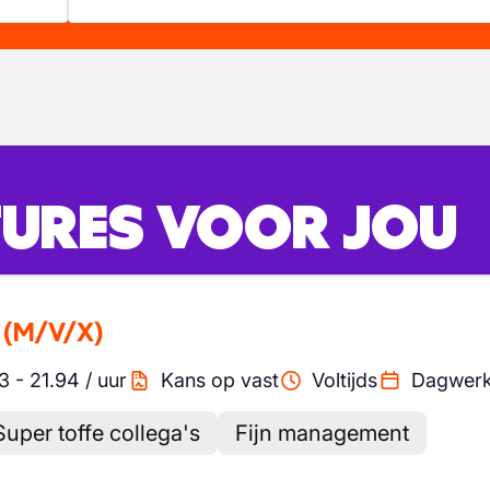
URES VOOR JOU
(M/V/X)
3
-
21.94
/
uur
Kans op vast
Voltijds
Dagwer
Super toffe collega's
Fijn management