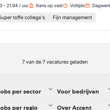
3
-
21.94
/
uur
Kans op vast
Voltijds
Dagwer
Super toffe collega's
Fijn management
7 van de 7 vacatures geladen
Jobs per sector
Voor bedrijven
Jobs per regio
Over Accent