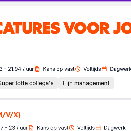
CATURES VOOR J
3
-
21.94
/
uur
Kans op vast
Voltijds
Dagwer
Super toffe collega's
Fijn management
M/V/X)
67
-
23
/
uur
Kans op vast
Voltijds
Dagwerk