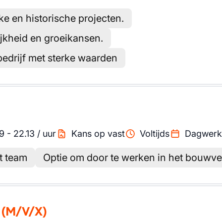
e en historische projecten.
ijkheid en groeikansen.
 bedrijf met sterke waarden
9
-
22.13
/
uur
Kans op vast
Voltijds
Dagwerk
t team
Optie om door te werken in het bouwve
(M/V/X)