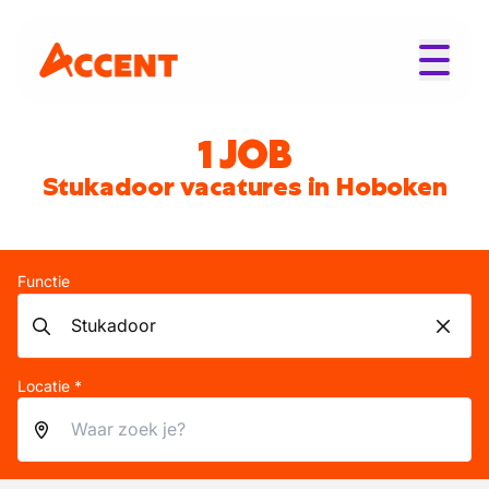
1 JOB
Stukadoor vacatures in Hoboken
Functie
Locatie *