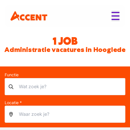
1 JOB
Administratie vacatures in Hooglede
Functie
Locatie *