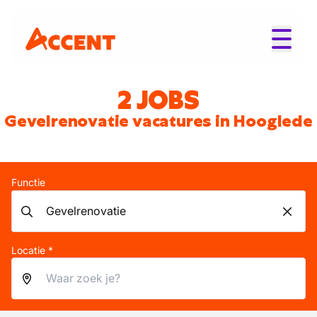
2 JOBS
Gevelrenovatie vacatures in Hooglede
Functie
Locatie *