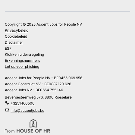
Copyright © 2025 Accent Jobs for People NV
Privacybeleid
Cookiebeleid
Disclaimer
ESF
Klokkenluidersregeling
Erkenningsnummers
Let op voor phishing
Accent Jobs for People NV - BE0455.069.956
Accent Construct NV - BE0887.120.626
Accent Jobs NV - BE0654.755.146
Beversesteenweg 576, 8800 Roeselare
+3251460500
info@accentjobs.be