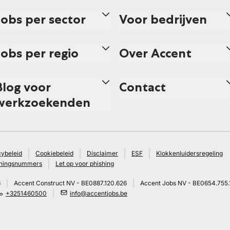
Jobs per sector
Voor bedrijven
Jobs per regio
Over Accent
Blog voor
Contact
werkzoekenden
cybeleid
Cookiebeleid
Disclaimer
ESF
Klokkenluidersregeling
ningsnummers
Let op voor phishing
6
Accent Construct NV - BE0887.120.626
Accent Jobs NV - BE0654.755.
+3251460500
info@accentjobs.be