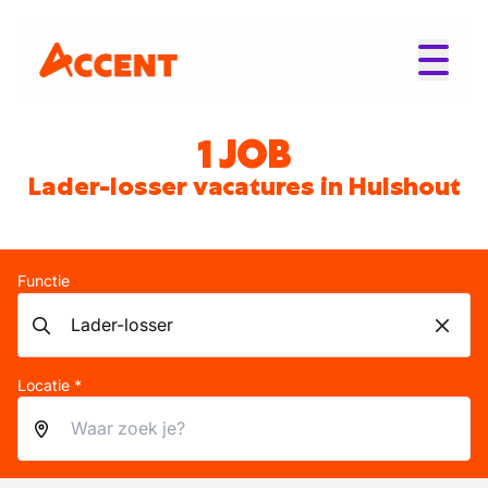
1 JOB
Lader-losser vacatures in Hulshout
Functie
Locatie *