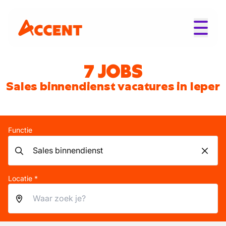
7 JOBS
Sales binnendienst vacatures in Ieper
Functie
Locatie *