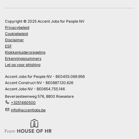
Copyright © 2025 Accent Jobs for People NV
Privacybeleid
Cookiebeleid
Disclaimer
ESF
Klokkenluidersregeling
Erkenningsnummers
Let op voor phishing
Accent Jobs for People NV - BE0455.069.956
Accent Construct NV - BE0887.120.626
Accent Jobs NV - BE0654.755.146
Beversesteenweg 576, 8800 Roeselare
+3251460500
info@accentjobs.be