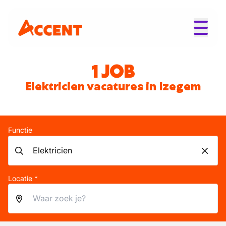
1 JOB
Elektricien vacatures in Izegem
Functie
Locatie *