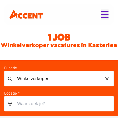
1 JOB
Winkelverkoper vacatures in Kasterlee
Functie
Locatie *