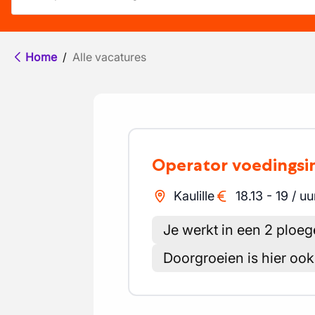
Home
/
Alle vacatures
Operator voedingsi
Kaulille
18.13
-
19
/
uu
Je werkt in een 2 ploe
Doorgroeien is hier ook