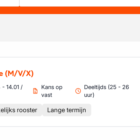
e
(M/V/X)
4
-
14.01
/
Kans op
Deeltijds (25 - 26
vast
uur)
lijks rooster
Lange termijn