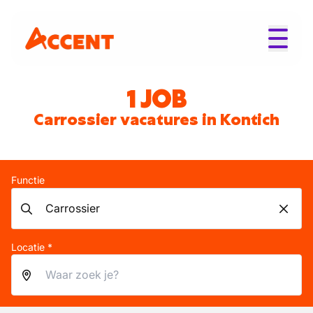
1 JOB
Carrossier vacatures in Kontich
Functie
Locatie *