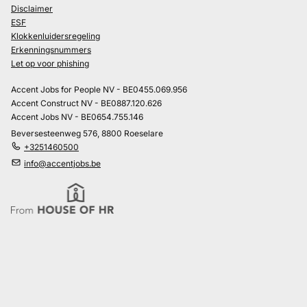
Disclaimer
ESF
Klokkenluidersregeling
Erkenningsnummers
Let op voor phishing
Accent Jobs for People NV - BE0455.069.956
Accent Construct NV - BE0887.120.626
Accent Jobs NV - BE0654.755.146
Beversesteenweg 576, 8800 Roeselare
+3251460500
info@accentjobs.be