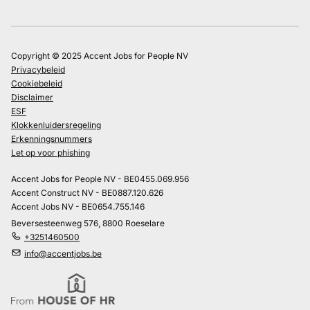
Copyright © 2025 Accent Jobs for People NV
Privacybeleid
Cookiebeleid
Disclaimer
ESF
Klokkenluidersregeling
Erkenningsnummers
Let op voor phishing
Accent Jobs for People NV - BE0455.069.956
Accent Construct NV - BE0887.120.626
Accent Jobs NV - BE0654.755.146
Beversesteenweg 576, 8800 Roeselare
+3251460500
info@accentjobs.be