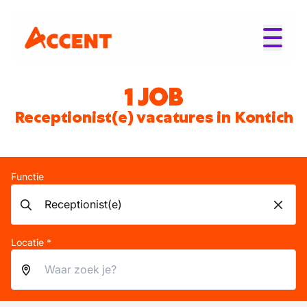
1 JOB
Receptionist(e) vacatures in Kontich
Functie
Locatie *