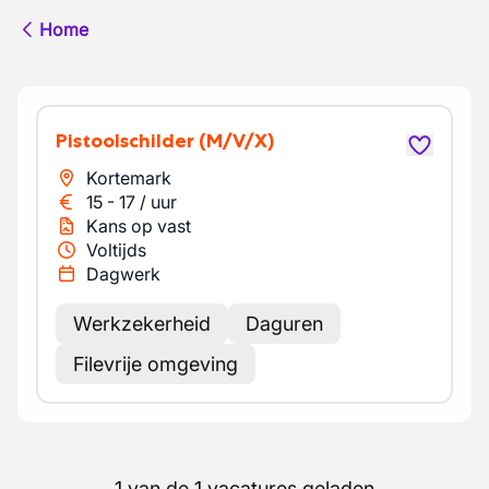
Home
Pistoolschilder
(M/V/X)
Kortemark
15
-
17
/
uur
Kans op vast
Voltijds
Dagwerk
Werkzekerheid
Daguren
Filevrije omgeving
1 van de 1 vacatures geladen