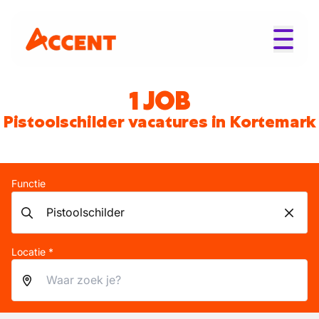
1 JOB
Pistoolschilder vacatures in Kortemark
Functie
Locatie *