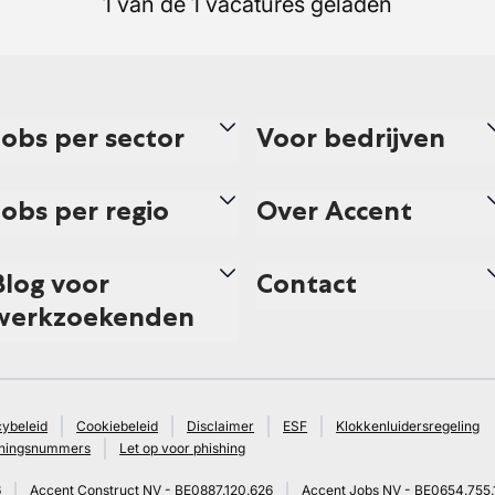
1 van de 1 vacatures geladen
Jobs per sector
Voor bedrijven
Jobs per regio
Over Accent
Blog voor
Contact
werkzoekenden
cybeleid
Cookiebeleid
Disclaimer
ESF
Klokkenluidersregeling
ningsnummers
Let op voor phishing
6
Accent Construct NV - BE0887.120.626
Accent Jobs NV - BE0654.755.