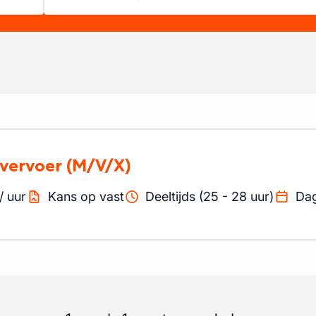
lvervoer
(M/V/X)
/
uur
Kans op vast
Deeltijds (25 - 28 uur)
Da