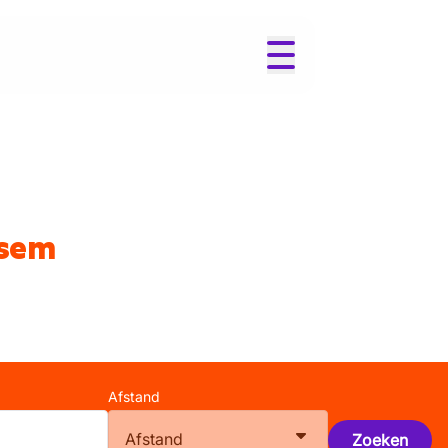
ssem
Afstand
Afstand
Zoeken