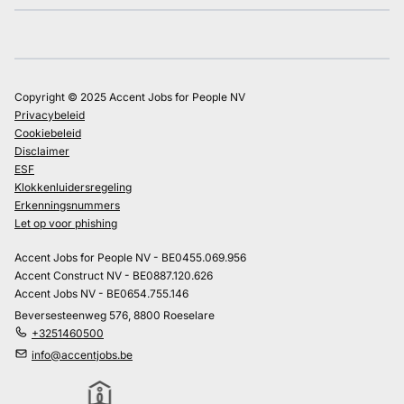
Copyright © 2025 Accent Jobs for People NV
Privacybeleid
Cookiebeleid
Disclaimer
ESF
Klokkenluidersregeling
Erkenningsnummers
Let op voor phishing
Accent Jobs for People NV - BE0455.069.956
Accent Construct NV - BE0887.120.626
Accent Jobs NV - BE0654.755.146
Beversesteenweg 576, 8800 Roeselare
+3251460500
info@accentjobs.be