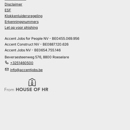
Disclaimer
ESF
Klokkenluidersregeling
Erkenningsnummers
Let op voor phishing
Accent Jobs for People NV - BE0455.069.956
Accent Construct NV - BE0887.120.626
Accent Jobs NV - BE0654.755.146
Beversesteenweg 576, 8800 Roeselare
+3251460500
info@accentjobs.be