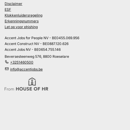
Disclaimer
ESF
Klokkenluidersregeling
Erkenningsnummers
Let op voor phishing
Accent Jobs for People NV - BE0455.069.956
Accent Construct NV - BE0887.120.626
Accent Jobs NV - BE0654.755.146
Beversesteenweg 576, 8800 Roeselare
+3251460500
info@accentjobs.be