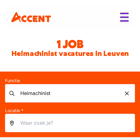
1 JOB
Heimachinist vacatures in Leuven
Functie
Locatie *