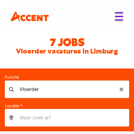
7 JOBS
Vloerder vacatures in Limburg
Functie
Locatie *