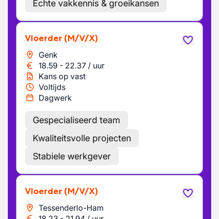
Echte vakkennis & groeikansen
Vloerder
(M/V/X)
Genk
18.59
-
22.37
/
uur
Kans op vast
Voltijds
Dagwerk
Gespecialiseerd team
Kwaliteitsvolle projecten
Stabiele werkgever
Vloerder
(M/V/X)
Tessenderlo-Ham
18.23
-
21.94
/
uur