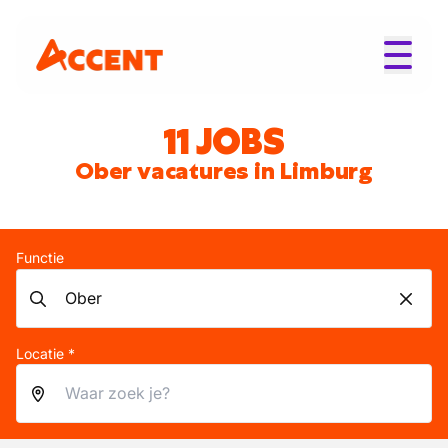
11 JOBS
Ober vacatures in Limburg
Functie
Locatie *