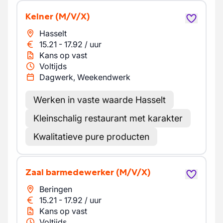
Kelner
(M/V/X)
Hasselt
15.21
-
17.92
/
uur
Kans op vast
Voltijds
Dagwerk, Weekendwerk
Werken in vaste waarde Hasselt
Kleinschalig restaurant met karakter
Kwalitatieve pure producten
Zaal barmedewerker
(M/V/X)
Beringen
15.21
-
17.92
/
uur
Kans op vast
Voltijds