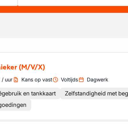
nieker
(M/V/X)
7
/
uur
Kans op vast
Voltijds
Dagwerk
égebruik en tankkaart
Zelfstandigheid met beg
rgoedingen