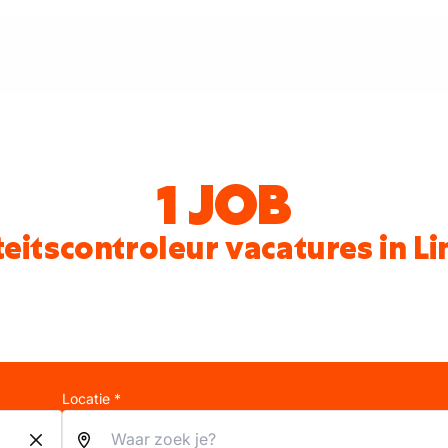
1 JOB
teitscontroleur vacatures in L
Locatie *