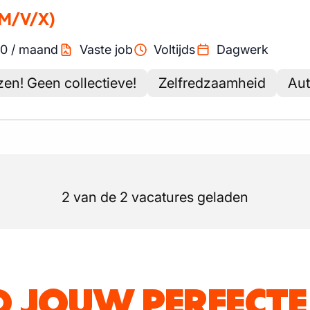
(M/V/X)
0
/
maand
Vaste job
Voltijds
Dagwerk
iezen! Geen collectieve!
Zelfredzaamheid
Au
2 van de 2 vacatures geladen
D JOUW PERFECTE