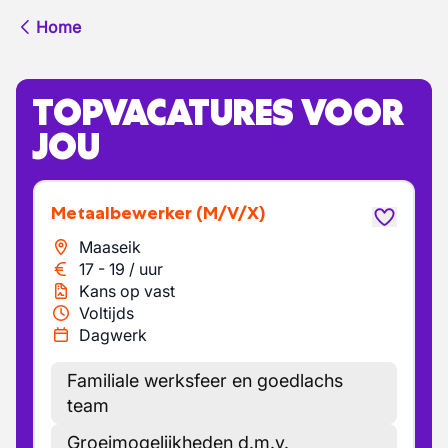
Home
TOPVACATURES VOOR
JOU
Metaalbewerker
(M/V/X)
Maaseik
17
-
19
/
uur
Kans op vast
Voltijds
Dagwerk
Familiale werksfeer en goedlachs
team
Groeimogelijkheden d.m.v.