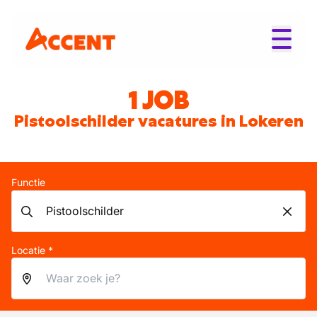
1 JOB
Pistoolschilder vacatures in Lokeren
Functie
Locatie *