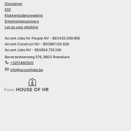
Disclaimer
ESF
Klokkenluidersregeling
Erkenningsnummers
Let op voor phishing
Accent Jobs for People NV - BE0455.069.956
Accent Construct NV - BE0887.120.626
Accent Jobs NV - BE0654.755.146
Beversesteenweg 576, 8800 Roeselare
+3251460500
info@accentjobs.be