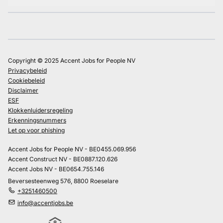
Copyright © 2025 Accent Jobs for People NV
Privacybeleid
Cookiebeleid
Disclaimer
ESF
Klokkenluidersregeling
Erkenningsnummers
Let op voor phishing
Accent Jobs for People NV - BE0455.069.956
Accent Construct NV - BE0887.120.626
Accent Jobs NV - BE0654.755.146
Beversesteenweg 576, 8800 Roeselare
+3251460500
info@accentjobs.be