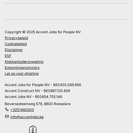
Copyright © 2025 Accent Jobs for People NV
Privacybeleid
Cookiebeleid
Disclaimer
ESF
Klokkenluidersregeling
Erkenningsnummers
Let op voor phishing
Accent Jobs for People NV - BE0455.069.956
Accent Construct NV - BE0887.120.626
Accent Jobs NV - BE0654.755.146
Beversesteenweg 576, 8800 Roeselare
+3251460500
info@accentjobs.be