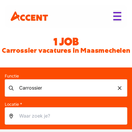
1 JOB
Carrossier vacatures in Maasmechelen
Functie
Locatie *