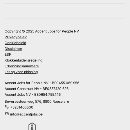
Copyright © 2025 Accent Jobs for People NV
Privacybeleid
Cookiebeleid
Disclaimer
ESF
Klokkenluidersregeling
Erkenningsnummers
Let op voor phishing
Accent Jobs for People NV - BE0455.069.956
Accent Construct NV - BE0887.120.626
Accent Jobs NV - BE0654.755.146
Beversesteenweg 576, 8800 Roeselare
+3251460500
info@accentjobs.be