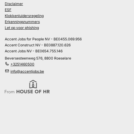
Disclaimer
ESF
Klokkenluidersregeling
Erkenningsnummers
Let op voor phishing
Accent Jobs for People NV - BE0455.069.956
Accent Construct NV - BE0887.120.626
Accent Jobs NV - BE0654.755.146
Beversesteenweg 576, 8800 Roeselare
+3251460500
info@accentjobs.be