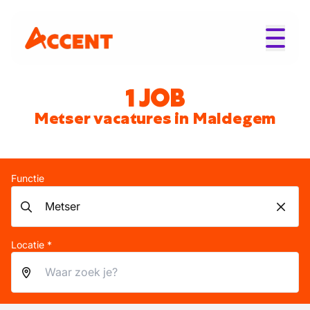
1 JOB
Metser vacatures in Maldegem
Functie
Locatie *