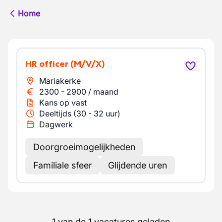
Home
HR officer
(M/V/X)
Mariakerke
2300
-
2900
/
maand
Kans op vast
Deeltijds (30 - 32 uur)
Dagwerk
Doorgroeimogelijkheden
Familiale sfeer
Glijdende uren
1 van de 1 vacatures geladen