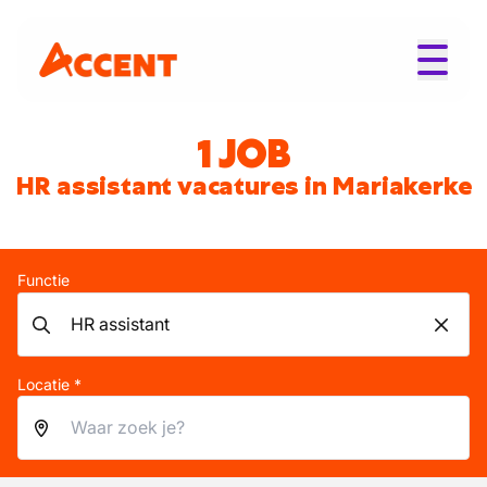
1 JOB
HR assistant vacatures in Mariakerke
Functie
Locatie *