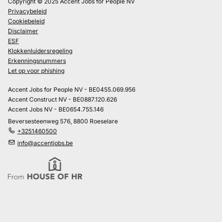
Copyright © 2025 Accent Jobs for People NV
Privacybeleid
Cookiebeleid
Disclaimer
ESF
Klokkenluidersregeling
Erkenningsnummers
Let op voor phishing
Accent Jobs for People NV - BE0455.069.956
Accent Construct NV - BE0887.120.626
Accent Jobs NV - BE0654.755.146
Beversesteenweg 576, 8800 Roeselare
+3251460500
info@accentjobs.be