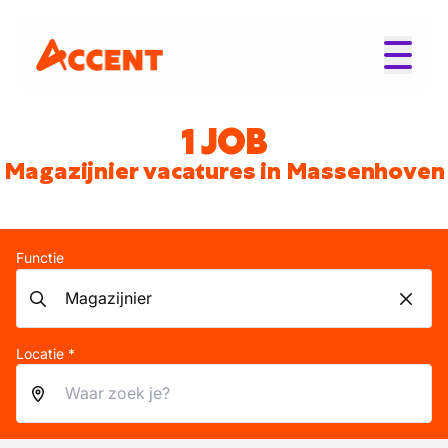
1 JOB
Magazijnier vacatures in Massenhoven
Functie
Locatie *