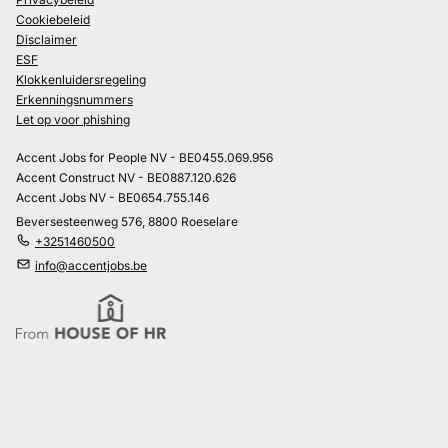
Cookiebeleid
Disclaimer
ESF
Klokkenluidersregeling
Erkenningsnummers
Let op voor phishing
Accent Jobs for People NV - BE0455.069.956
Accent Construct NV - BE0887.120.626
Accent Jobs NV - BE0654.755.146
Beversesteenweg 576, 8800 Roeselare
+3251460500
info@accentjobs.be