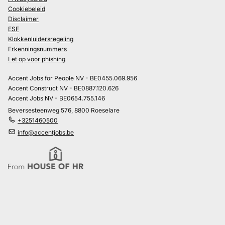
Cookiebeleid
Disclaimer
ESF
Klokkenluidersregeling
Erkenningsnummers
Let op voor phishing
Accent Jobs for People NV - BE0455.069.956
Accent Construct NV - BE0887.120.626
Accent Jobs NV - BE0654.755.146
Beversesteenweg 576, 8800 Roeselare
+3251460500
info@accentjobs.be