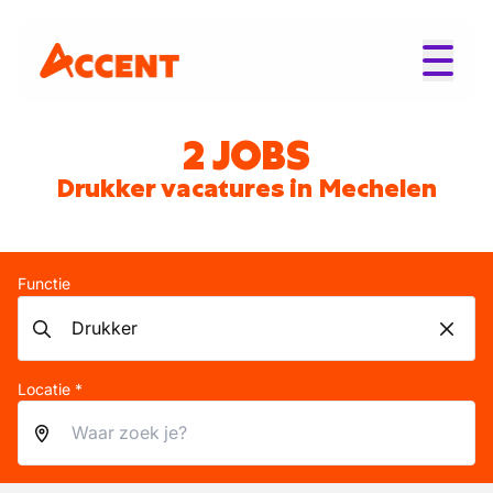
2 JOBS
Drukker vacatures in Mechelen
Functie
Locatie *