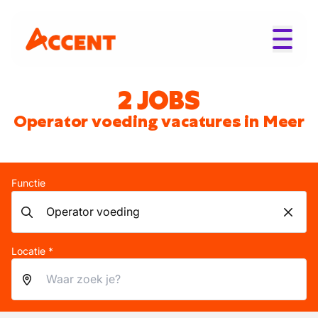
2 JOBS
Operator voeding vacatures in Meer
Functie
Locatie *