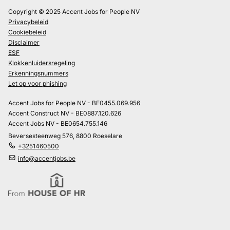
Copyright © 2025 Accent Jobs for People NV
Privacybeleid
Cookiebeleid
Disclaimer
ESF
Klokkenluidersregeling
Erkenningsnummers
Let op voor phishing
Accent Jobs for People NV - BE0455.069.956
Accent Construct NV - BE0887.120.626
Accent Jobs NV - BE0654.755.146
Beversesteenweg 576, 8800 Roeselare
+3251460500
info@accentjobs.be