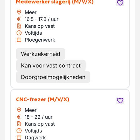
Medewerker slagerij
(M/V/X)
Meer
16.5
-
17.3
/
uur
Kans op vast
Voltijds
Ploegenwerk
Werkzekerheid
Kan voor vast contract
Doorgroeimogelijkheden
CNC-frezer
(M/V/X)
Meer
18
-
22
/
uur
Kans op vast
Voltijds
Dagwerk