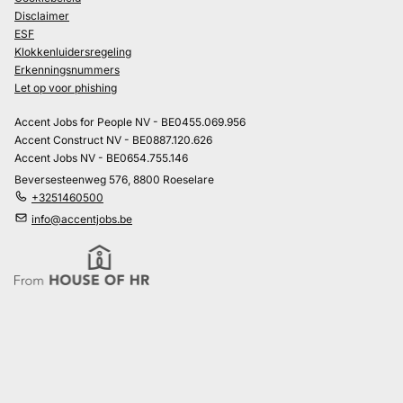
Disclaimer
ESF
Klokkenluidersregeling
Erkenningsnummers
Let op voor phishing
Accent Jobs for People NV - BE0455.069.956
Accent Construct NV - BE0887.120.626
Accent Jobs NV - BE0654.755.146
Beversesteenweg 576, 8800 Roeselare
+3251460500
info@accentjobs.be