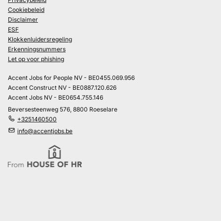
Cookiebeleid
Disclaimer
ESF
Klokkenluidersregeling
Erkenningsnummers
Let op voor phishing
Accent Jobs for People NV - BE0455.069.956
Accent Construct NV - BE0887.120.626
Accent Jobs NV - BE0654.755.146
Beversesteenweg 576, 8800 Roeselare
+3251460500
info@accentjobs.be