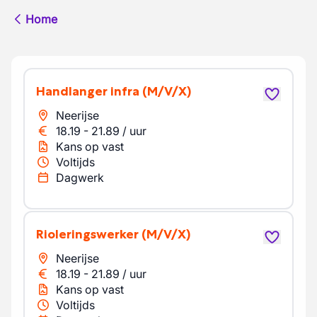
Home
Handlanger infra
(M/V/X)
Neerijse
18.19
-
21.89
/
uur
Kans op vast
Voltijds
Dagwerk
Rioleringswerker
(M/V/X)
Neerijse
18.19
-
21.89
/
uur
Kans op vast
Voltijds