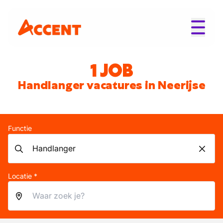
1 JOB
Handlanger vacatures in Neerijse
Functie
Locatie *