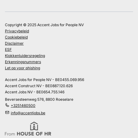
Copyright © 2025 Accent Jobs for People NV
Privacybeleid
Cookiebeleid
Disclaimer
ESF
Klokkenluidersregeling
Erkenningsnummers
Let op voor phishing
Accent Jobs for People NV - BE0455.069.956
Accent Construct NV - BE0887.120.626
Accent Jobs NV - BE0654.755.146
Beversesteenweg 576, 8800 Roeselare
+3251460500
info@accentjobs.be