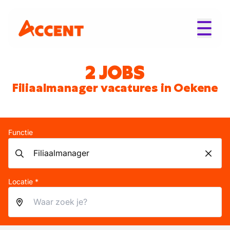
2 JOBS
Filiaalmanager vacatures in Oekene
Functie
Locatie *