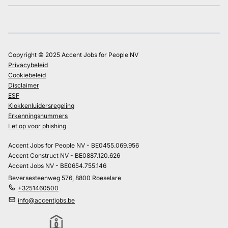
Copyright © 2025 Accent Jobs for People NV
Privacybeleid
Cookiebeleid
Disclaimer
ESF
Klokkenluidersregeling
Erkenningsnummers
Let op voor phishing
Accent Jobs for People NV - BE0455.069.956
Accent Construct NV - BE0887.120.626
Accent Jobs NV - BE0654.755.146
Beversesteenweg 576, 8800 Roeselare
+3251460500
info@accentjobs.be