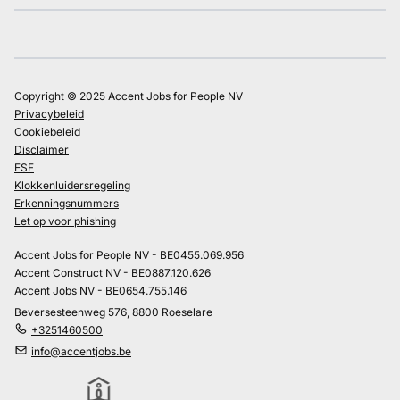
Copyright © 2025 Accent Jobs for People NV
Privacybeleid
Cookiebeleid
Disclaimer
ESF
Klokkenluidersregeling
Erkenningsnummers
Let op voor phishing
Accent Jobs for People NV - BE0455.069.956
Accent Construct NV - BE0887.120.626
Accent Jobs NV - BE0654.755.146
Beversesteenweg 576, 8800 Roeselare
+3251460500
info@accentjobs.be