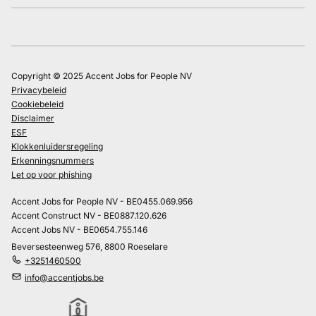
Copyright © 2025 Accent Jobs for People NV
Privacybeleid
Cookiebeleid
Disclaimer
ESF
Klokkenluidersregeling
Erkenningsnummers
Let op voor phishing
Accent Jobs for People NV - BE0455.069.956
Accent Construct NV - BE0887.120.626
Accent Jobs NV - BE0654.755.146
Beversesteenweg 576, 8800 Roeselare
+3251460500
info@accentjobs.be