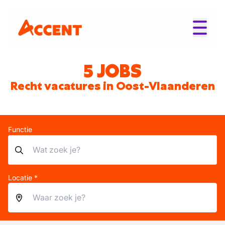
5 JOBS
Recht vacatures in Oost-Vlaanderen
Functie
Locatie *