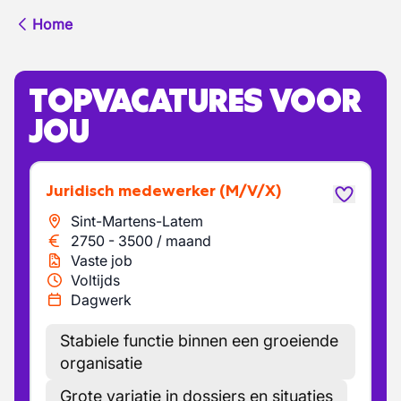
Home
TOPVACATURES VOOR
JOU
Juridisch medewerker
(M/V/X)
Sint-Martens-Latem
2750
-
3500
/
maand
Vaste job
Voltijds
Dagwerk
Stabiele functie binnen een groeiende
organisatie
Grote variatie in dossiers en situaties