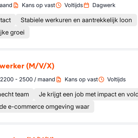
aand
Kans op vast
Voltijds
Dagwerk
tact
Stabiele werkuren en aantrekkelijk loon
jke groei
ewerker
(M/V/X)
2200
-
2500
/
maand
Kans op vast
Voltijds
 hecht team
Je krijgt een job met impact en vo
ende e-commerce omgeving waar