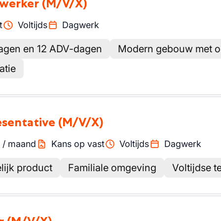
ewerker
(M/V/X)
t
Voltijds
Dagwerk
edagen en 12 ADV-dagen
Modern gebouw met o
atie
esentative
(M/V/X)
/
maand
Kans op vast
Voltijds
Dagwerk
lijk product
Familiale omgeving
Voltijdse t