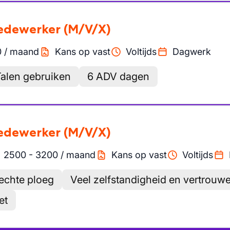
medewerker
(M/V/X)
0
/
maand
Kans op vast
Voltijds
Dagwerk
alen gebruiken
6 ADV dagen
medewerker
(M/V/X)
2500
-
3200
/
maand
Kans op vast
Voltijds
hechte ploeg
Veel zelfstandigheid en vertrouw
et