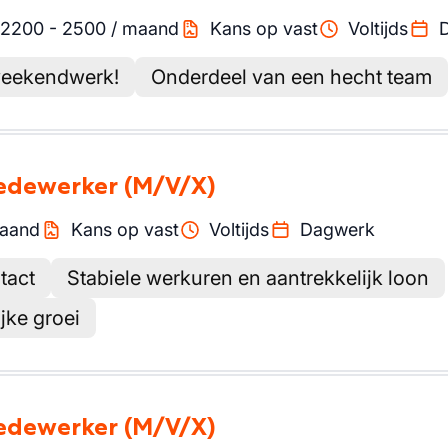
2200
-
2500
/
maand
Kans op vast
Voltijds
weekendwerk!
Onderdeel van een hecht team
medewerker
(M/V/X)
aand
Kans op vast
Voltijds
Dagwerk
tact
Stabiele werkuren en aantrekkelijk loon
jke groei
medewerker
(M/V/X)