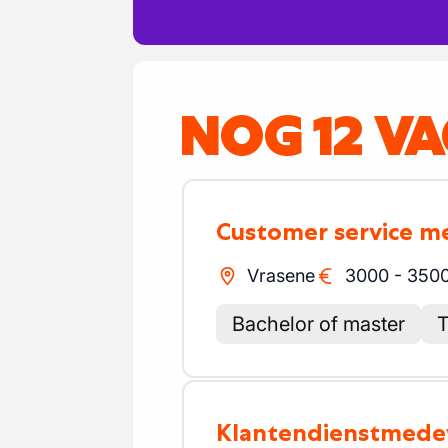
NOG 12 V
Customer service 
Vrasene
3000
-
350
Bachelor of master
T
Klantendienstmed