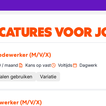
ACATURES VOOR J
medewerker
(M/V/X)
0
/
maand
Kans op vast
Voltijds
Dagwerk
alen gebruiken
Variatie
ewerker
(M/V/X)