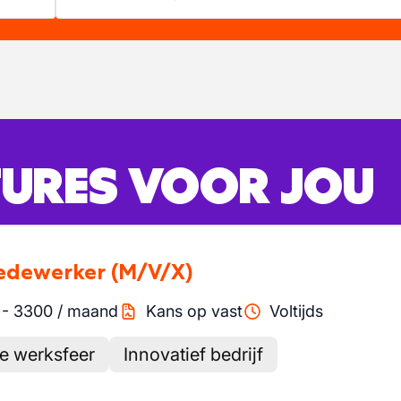
URES VOOR JOU
medewerker
(M/V/X)
-
3300
/
maand
Kans op vast
Voltijds
ne werksfeer
Innovatief bedrijf