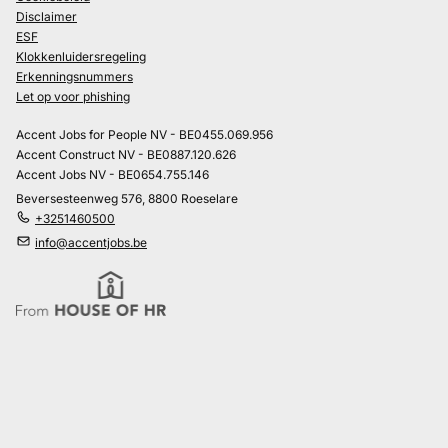
Disclaimer
ESF
Klokkenluidersregeling
Erkenningsnummers
Let op voor phishing
Accent Jobs for People NV - BE0455.069.956
Accent Construct NV - BE0887.120.626
Accent Jobs NV - BE0654.755.146
Beversesteenweg 576, 8800 Roeselare
+3251460500
info@accentjobs.be