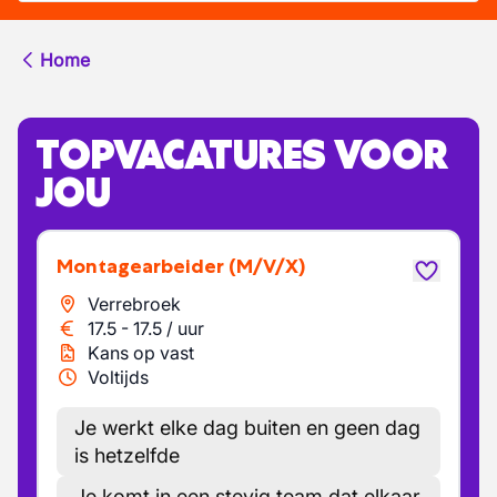
Home
TOPVACATURES VOOR
JOU
Montagearbeider
(M/V/X)
Verrebroek
17.5
-
17.5
/
uur
Kans op vast
Voltijds
Je werkt elke dag buiten en geen dag
is hetzelfde
Je komt in een stevig team dat elkaar