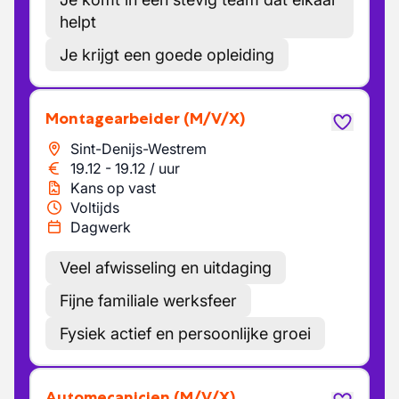
helpt
Je krijgt een goede opleiding
Montagearbeider
(M/V/X)
Sint-Denijs-Westrem
19.12
-
19.12
/
uur
Kans op vast
Voltijds
Dagwerk
Veel afwisseling en uitdaging
Fijne familiale werksfeer
Fysiek actief en persoonlijke groei
Automecanicien
(M/V/X)