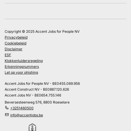
Copyright © 2025 Accent Jobs for People NV
Privacybeleid
Cookiebeleid
Disclaimer
ESF
Klokkenluidersregeling
Erkenningsnummers
Let op voor phishing
Accent Jobs for People NV - BE0455.069.956
Accent Construct NV - BE0887.120.626
Accent Jobs NV - BE0654.755.146
Beversesteenweg 576, 8800 Roeselare
+3251460500
info@accentjobs.be