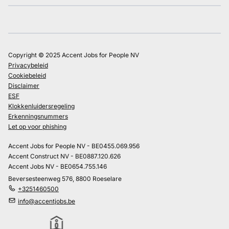
Copyright © 2025 Accent Jobs for People NV
Privacybeleid
Cookiebeleid
Disclaimer
ESF
Klokkenluidersregeling
Erkenningsnummers
Let op voor phishing
Accent Jobs for People NV - BE0455.069.956
Accent Construct NV - BE0887.120.626
Accent Jobs NV - BE0654.755.146
Beversesteenweg 576, 8800 Roeselare
+3251460500
info@accentjobs.be