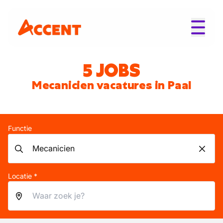
5 JOBS
Mecanicien vacatures in Paal
Functie
Locatie *