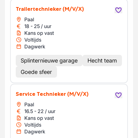
Trailertechnieker
(M/V/X)
Paal
18
-
25
/
uur
Kans op vast
Voltijds
Dagwerk
Splinternieuwe garage
Hecht team
Goede sfeer
Service Technieker
(M/V/X)
Paal
16.5
-
22
/
uur
Kans op vast
Voltijds
Dagwerk