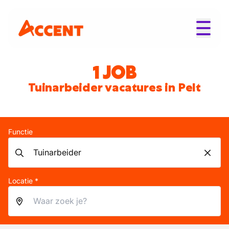
1 JOB
Tuinarbeider vacatures in Pelt
Functie
Locatie *