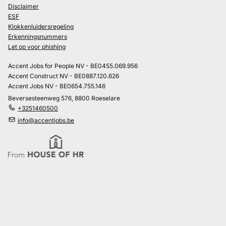
Disclaimer
ESF
Klokkenluidersregeling
Erkenningsnummers
Let op voor phishing
Accent Jobs for People NV - BE0455.069.956
Accent Construct NV - BE0887.120.626
Accent Jobs NV - BE0654.755.146
Beversesteenweg 576, 8800 Roeselare
+3251460500
info@accentjobs.be